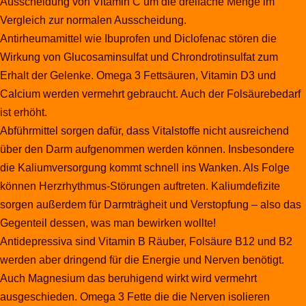
Ausscheidung von Vitamin C um die dreifache Menge im
Vergleich zur normalen Ausscheidung.
Antirheumamittel wie Ibuprofen und Diclofenac stören die
Wirkung von Glucosaminsulfat und Chrondrotinsulfat zum
Erhalt der Gelenke. Omega 3 Fettsäuren, Vitamin D3 und
Calcium werden vermehrt gebraucht. Auch der Folsäurebedarf
ist erhöht.
Abführmittel sorgen dafür, dass Vitalstoffe nicht ausreichend
über den Darm aufgenommen werden können. Insbesondere
die Kaliumversorgung kommt schnell ins Wanken. Als Folge
können Herzrhythmus-Störungen auftreten. Kaliumdefizite
sorgen außerdem für Darmträgheit und Verstopfung – also das
Gegenteil dessen, was man bewirken wollte!
Antidepressiva sind Vitamin B Räuber, Folsäure B12 und B2
werden aber dringend für die Energie und Nerven benötigt.
Auch Magnesium das beruhigend wirkt wird vermehrt
ausgeschieden. Omega 3 Fette die die Nerven isolieren