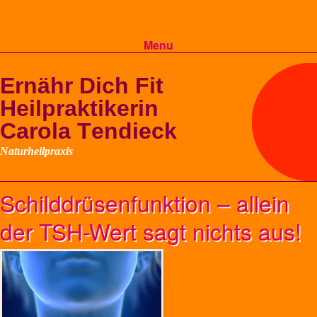
Menu
Skip to content
Schilddrüsenfunktion – allein
der TSH-Wert sagt nichts aus!