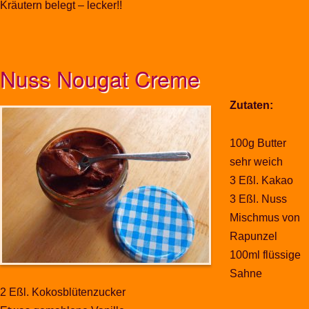
Kräutern belegt – lecker!!
Nuss Nougat Creme
Zutaten:
100g Butter
sehr weich
3 Eßl. Kakao
3 Eßl. Nuss
Mischmus von
Rapunzel
100ml flüssige
Sahne
2 Eßl. Kokosblütenzucker