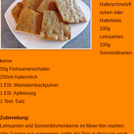
Haferschmelzfl
ocken oder
Haferkleie
100g
Leinsamen
100g
Sonnenblumen
kerne
50g Flohsamenschalen
250ml Hafermilch
1 Eßl. Weinsteinbackpulver
1 Eßl. Apfelessig
1 Teel. Salz
Zubereitung:
Leinsamen und Sonnenblumenkerne im Mixer fein mahlen.
Alle Zutaten gut vermengen, sollte der Teig zu fest sein noch