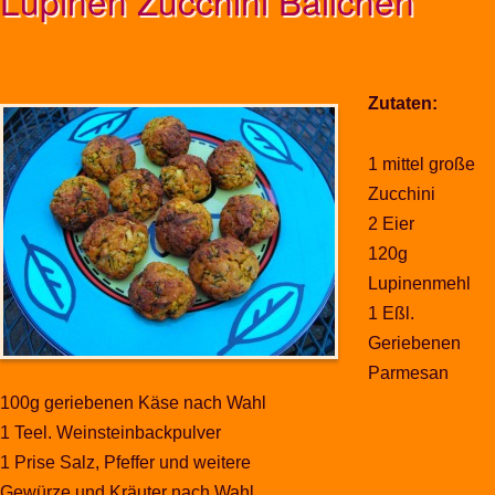
Lupinen Zucchini Bällchen
Zutaten:
1 mittel große
Zucchini
2 Eier
120g
Lupinenmehl
1 Eßl.
Geriebenen
Parmesan
100g geriebenen Käse nach Wahl
1 Teel. Weinsteinbackpulver
1 Prise Salz, Pfeffer und weitere
Gewürze und Kräuter nach Wahl