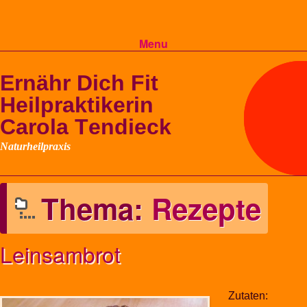
Menu
Skip to content
Thema:
Rezepte
Leinsambrot
Zutaten: