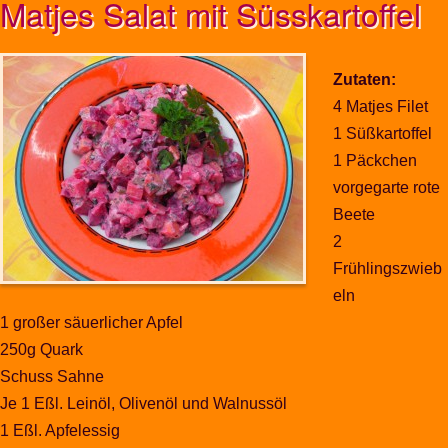
Matjes Salat mit Süsskartoffel
Zutaten:
4 Matjes Filet
1 Süßkartoffel
1 Päckchen
vorgegarte rote
Beete
2
Frühlingszwieb
eln
1 großer säuerlicher Apfel
250g Quark
Schuss Sahne
Je 1 Eßl. Leinöl, Olivenöl und Walnussöl
1 Eßl. Apfelessig