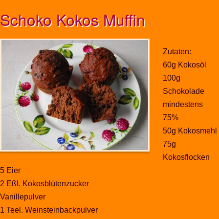
Schoko Kokos Muffin
Zutaten:
60g Kokosöl
100g
Schokolade
mindestens
75%
50g Kokosmehl
75g
Kokosflocken
5 Eier
2 Eßl. Kokosblütenzucker
Vanillepulver
1 Teel. Weinsteinbackpulver