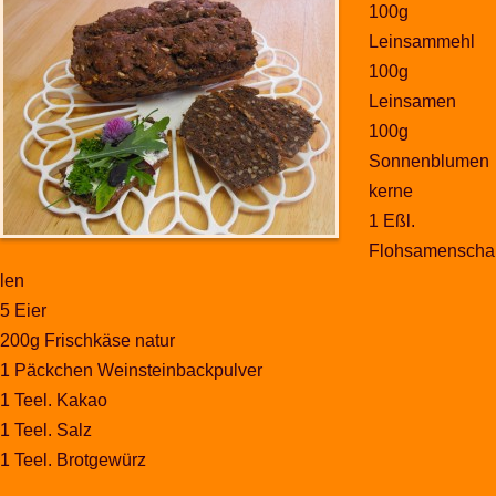
100g
Leinsammehl
100g
Leinsamen
100g
Sonnenblumen
kerne
1 Eßl.
Flohsamenscha
len
5 Eier
200g Frischkäse natur
1 Päckchen Weinsteinbackpulver
1 Teel. Kakao
1 Teel. Salz
1 Teel. Brotgewürz